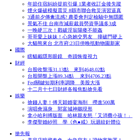
年節住宿糾紛提前引爆 1業者收訂金後失蹤
煙火爆破模擬震災 8縣市聯合救災演習逼真
3通前夕傳禽流感? 農委會判定檢驗中無隱匿
景氣不佳 台南市減薪裁員勞資爭議多3成
一晚硬三次！戳破淫翁陽痿不能姦
哥哥愛上妹妹！心急她交男友 撞破門硬上
大貓熊來台 北市府:23日傍晚抵動物園新家
國際
瞎貓戴隱形眼鏡 奇蹟恢復視力
財經
台股收盤漲31.13點 來到4648.02點
台股開盤上漲89.34點 來到4706.23點
Fed關鍵短期利率調降 美股大漲
十二月十七日財經各報焦點搶先看
娛樂
搶錢人妻！傅天穎婚宴海削 撈進500萬
演唱會濕身 郭富城神鵰現形
拿小哈利搏版面 哈林親友怒「又消費小孩！」
李傑聖婚紗照 學《色●戒》玩迴紋針體位
搶先報