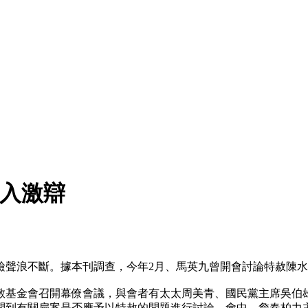
陷入激辯
檢聲浪不斷。據本刊調查，今年2月、馬英九曾開會討論特赦陳
教基金會召開幕僚會議，與會者有太太周美青、國民黨主席吳伯
問到有關扁案是否應予以特赦的問題進行討論。會中，詹春柏力