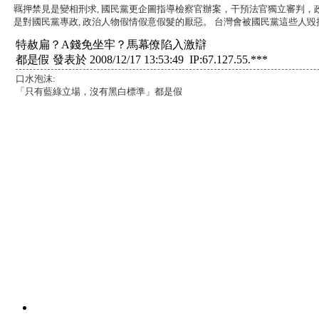
羈押禁見是變相刑求, 國民黨更企圖指導檢察官辦案，干預法官獨立審判，
是對國民黨專政, 政治人物假情假意假髮的厭惡。 台灣會被國民黨這些人毀
特赦扁？A錢免坐牢？馬幕僚陷入激辯
都是假 發表於 2008/12/17 13:53:49 IP:67.127.55.***
口水泡沫:
「只有藍綠立場，沒有黑白標準」都是假