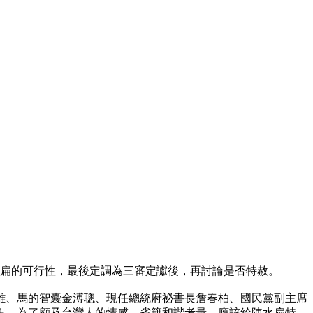
水扁的可行性，最後定調為三審定讞後，再討論是否特赦。
雄、馬的智囊金溥聰、現任總統府祕書長詹春柏、國民黨副主席
主，為了顧及台灣人的情感、省籍和諧考量，應該給陳水扁特