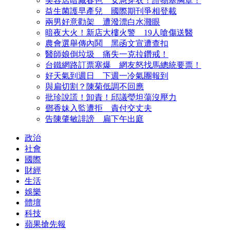
美容店暗藏春色 女急穿衣！證物塞胸罩！
益生菌護早產兒 國際期刊爭相登載
兩男好意勸架 遭潑漂白水濺眼
暗夜大火！新店大樓火警 19人嗆傷送醫
農會選舉傳內鬨 黑函文宣遭查扣
醫師娘倒垃圾 痛失一克拉鑽戒！
台鐵網路訂票塞爆 網友怒找馬總統要票！
好天氣到週日 下週一冷氣團報到
與扁切割？陳菊低調不回應
批珍說謊！卸責！邱議瑩坦蕩沒壓力
鄧香妹入監遭拒 責付交丈夫
告陳肇敏誹謗 扁下午出庭
政治
社會
國際
財經
生活
娛樂
體壇
科技
蘋果搶先報