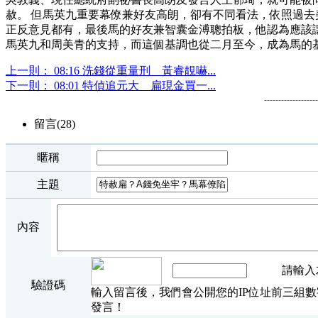
赦。 但馬英九重要幕僚兼好友高朗，卻有不同看法，依照過
正反意見都有，最後馬的好友兼智囊金溥聰拍板，他認為應該
馬英九和周美青的支持，而這個基調也從二月至今，成為馬的
上一則： 08:16 洗錢從重量刑 黃睿靚嚇...
下一則： 08:01 特偵追元大 扁現金買一...
-----------------
留言(28)
暱稱
主題
內容
請輸入
驗證碼
輸入留言後，我們會公開您的IP位址前三組
發言！