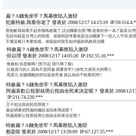
扁？A錢免坐牢？馬幕僚陷入激辯
犯最特赦,我看你老了 發表於 2008/12/17 14:15:19 IP:59.114.4.*
那抱歉我就看不起你個執政黨了,法治國家在那?啊,老詹好你一為了顧及台灣
告訴你顧及台灣人的情感、省籍和諧考量就是法治國家下一切人人平等,犯罪
不懂這種只考量情感、省籍如何當官如何協助馬政府治國
特赦扁？A錢免坐牢？馬幕僚陷入激辯
但以理 發表於 2008/12/17 14:05:20 IP:192.55.16.***
詹春柏 你是豬嗎? (對不起 我污辱了豬)
以後貪污的人 因為不是阿扁 就要坐牢!! (你吃大便長大的嗎?)
馬英九 你腦殘般的把垃圾放旁邊 真以為你千秋萬世阿!!
特赦扁？A錢免坐牢？馬幕僚陷入激辯
阿扁喜歡公投那就用公投由全民來決定呢？ 發表於 2008/12/17 14
IP:211.74.220.***
王子犯法與庶民同罪呢？
最起碼要把阿扁的贓款追回來再說呢？
阿扁喜歡公投那就用公投由全民來決定呢？
特赦扁？A錢免坐牢？馬幕僚陷入激辯
都是假 發表於 2008/12/17 13:59:09 IP:67.127.55.***