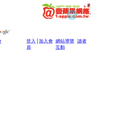
會
登入
│
加入會
網站導覽
讀者
員
互動