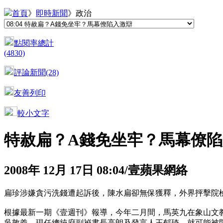
首頁
》
即時新聞
》政治
點閱率總計
(4830)
評論新聞(28)
友善列印
較小文字
特赦扁？A錢免坐牢？馬幕僚
2008年 12月 17日 08:04/壹蘋果網絡
扁珍涉嫌貪污洗錢遭起訴後，陳水扁卻無保獲釋，外界抨擊院
根據最新一期《壹週刊》報導，今年二月間，馬英九在象山文
吳敦義、現任總統府副祕書長高朗及發言人王郁琦，就可能被