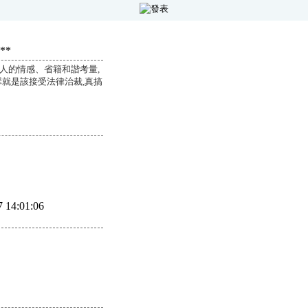
**
人的情感、省籍和諧考量,
就是該接受法律治裁,真搞
:01:06