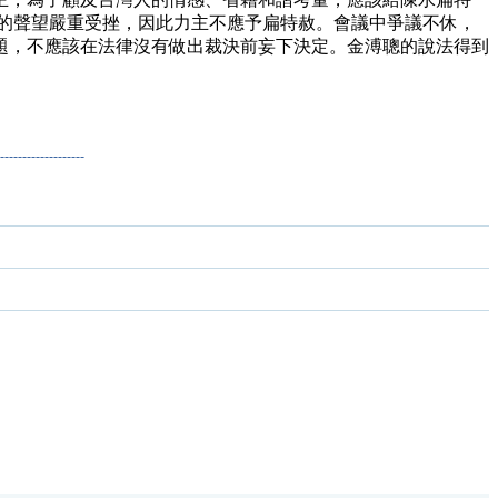
的聲望嚴重受挫，因此力主不應予扁特赦。會議中爭議不休，
題，不應該在法律沒有做出裁決前妄下決定。金溥聰的說法得到
------------------