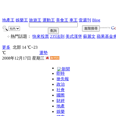
地產王
娛樂王
旅遊王
運動王
美食王
車王
壹週刊
Blog
熱門話題：
快來投票
235法則
美式漢堡
蘇麗文
蘋果基金
更多
北部 14 ℃~23
℃
運勢
2008年12月17日 星期三
新聞
即時
搶先報
政治
社會
國際
財經
地產
娛樂