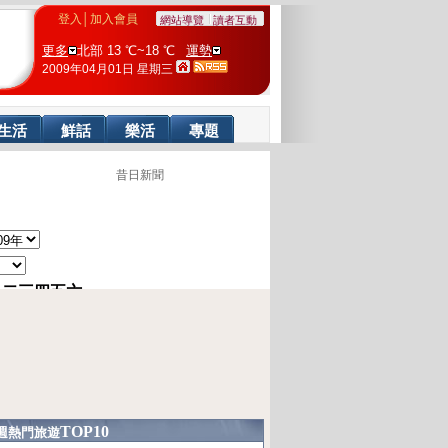
登入
│
加入會員
網站導覽
讀者互動
更多
北部 13 ℃~18 ℃
運勢
2009年04月01日 星期三
生活
鮮話
樂活
專題