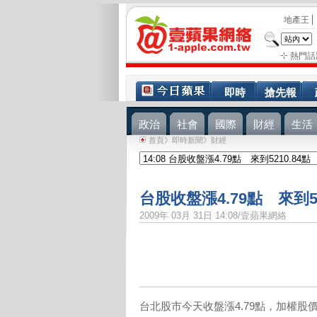
地產王
熱門話
即時
搶先報
政治
社會
國際
財經
生活
首頁
》
即時新聞
》財經
台股收盤漲4.79點 來到52
2009年 03月 31日 14:08/壹蘋果網絡
台北股市今天收盤漲4.79點，加權股價指