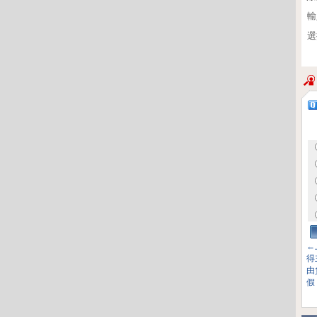
輸
選
←
得
由
假