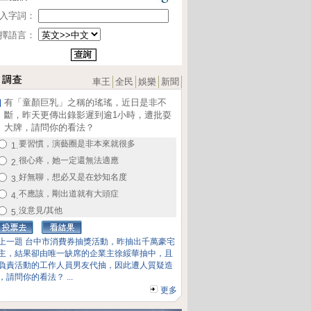
入字詞：
擇語言：
車王
全民
娛樂
新聞
有「童顏巨乳」之稱的瑤瑤，近日是非不
斷，昨天更傳出錄影遲到逾1小時，遭批耍
大牌，請問你的看法？
要習慣，演藝圈是非本來就很多
1.
很心疼，她一定還無法適應
2.
好無聊，想必又是在炒知名度
3.
不應該，剛出道就有大頭症
4.
沒意見/其他
5.
上一題 台中市消費券抽獎活動，昨抽出千萬豪宅
主，結果卻由唯一缺席的企業主徐綏華抽中，且
負責活動的工作人員男友代抽，因此遭人質疑造
，請問你的看法？ ...
更多