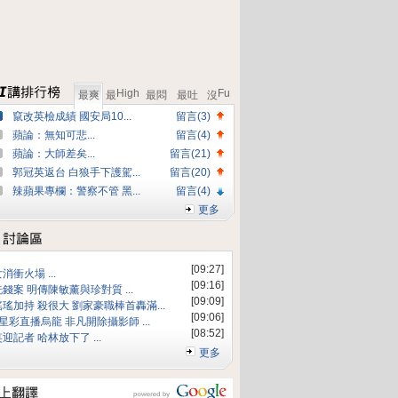
High
Fu
最爽
最
最悶
最吐
沒
竄改英檢成績 國安局10...
留言(3)
蘋論：無知可悲...
留言(4)
蘋論：大師差矣...
留言(21)
郭冠英返台 白狼手下護駕...
留言(20)
辣蘋果專欄：警察不管 黑...
留言(4)
更多
[09:27]
女消衝火場 ...
[09:16]
洗錢案 明傳陳敏薰與珍對質 ...
[09:09]
瑤瑤加持 殺很大 劉家豪職棒首轟滿...
[09:06]
3星彩直播烏龍 非凡開除攝影師 ...
[08:52]
笑迎記者 哈林放下了 ...
更多