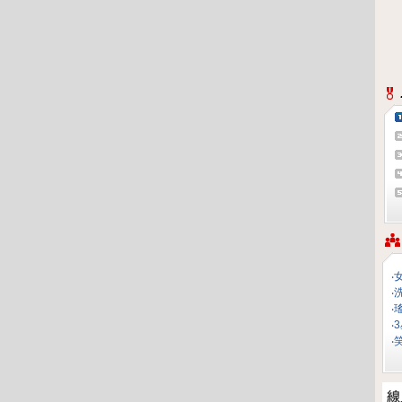
‧
‧
‧
‧
‧