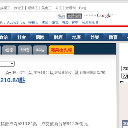
娛樂王
旅遊王
運動王
美食王
車王
壹週刊
Blog
題：
AppleShow
變很大
瑤瑤
筆電
省錢
援交
蘋果基金會
政治
社會
國際
財經
地產
娛樂
體育
娛樂
體壇
科技
蘋果搶先報
較小文字
友善列印
評論新聞(0)
點閱率總計(176)
10.84點
數成為5210.84點，成交值新台幣942.36億元。