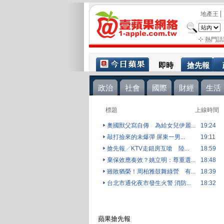
地產王
熱門話
即時
搶先報
政治
社會
國際
財經
生活
標題
上線時間
奧國獸父寫自傳 為給女兒伊麗...
19:24
敲打撿來的未爆彈 屏東一男...
19:11
搶先報╱KTV走錯房互嗆 陸...
18:59
棄保效應奏效？姚立明：尊重選...
18:48
雖敗猶榮！周柏雅鼓舞綠營 有...
18:39
台北市通化夜市發生火警 消防...
18:32
蘋果搶先報