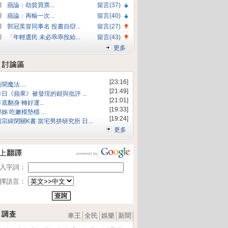
蘋論：劫貧買票...
留言(37)
蘋論：再輸一次...
留言(40)
郭冠英冒同事名 投書自辯...
留言(27)
「年輕選民 未必乖乖投給...
留言(43)
更多
[23:16]
新聞魔法 ...
[21:49]
昨日《蘋果》被發現的錯與批評 ...
[21:01]
谷底翻身 轉好運...
[19:33]
娜姊 吃嫩模墊檔 ...
[19:24]
楊宗緯閉關K書 當宅男拼研究所 日...
更多
入字詞：
擇語言：
車王
全民
娛樂
新聞