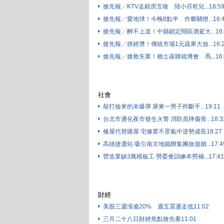
搶先報╱KTV走錯房互嗆 陸小芬乾兒...18:5
搶先報╱愛地球！今晚8點半 作夥關燈...16:4
搶先報╱醉不上道！中縣鎖定鬧區酒駕大...16:
搶先報╱拼經濟！傳統市場1元蔬果大放...16:2
搶先報╱搶救失業！賴士葆辦就博會 馬...16:
社會
敲打撿來的未爆彈 屏東一男子炸斷手...19:11
台北市通化夜市發生火警 消防員摔傷骨...18:3
修屋代替購屋 宅修業不景氣中逆勢成長18:27
高雄捷運站 吸引南京地鐵辦集團旅遊婚...17:4
營造業缺3萬模板工 勞委會訓練本勞補...17:41
財經
美股三週漲逾20% 週五震盪走低11:02
三月二十八日財經焦點搶先看11:01