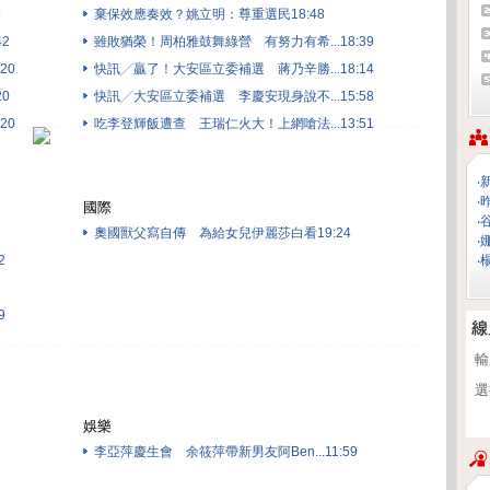
9
棄保效應奏效？姚立明：尊重選民18:48
2
雖敗猶榮！周柏雅鼓舞綠營 有努力有希...18:39
20
快訊╱贏了！大安區立委補選 蔣乃辛勝...18:14
0
快訊╱大安區立委補選 李慶安現身說不...15:58
20
吃李登輝飯遭查 王瑞仁火大！上網嗆法...13:51
‧
‧
國際
‧
奧國獸父寫自傳 為給女兒伊麗莎白看19:24
‧
2
‧
9
輸
選
娛樂
李亞萍慶生會 余筱萍帶新男友阿Ben...11:59