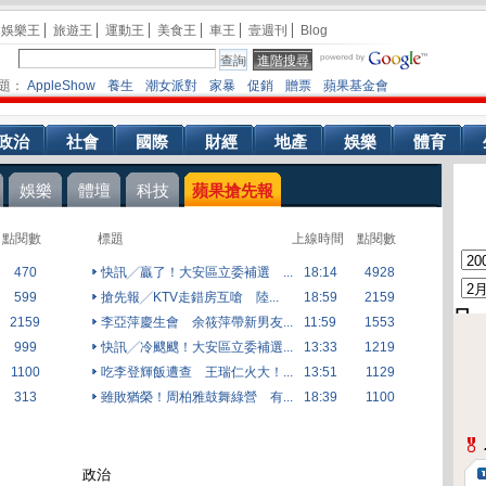
娛樂王
旅遊王
運動王
美食王
車王
壹週刊
Blog
題：
AppleShow
養生
潮女派對
家暴
促銷
贈票
蘋果基金會
政治
社會
國際
財經
地產
娛樂
體育
娛樂
體壇
科技
蘋果搶先報
點閱數
標題
上線時間
點閱數
470
快訊╱贏了！大安區立委補選 ...
18:14
4928
599
搶先報╱KTV走錯房互嗆 陸...
18:59
2159
2159
李亞萍慶生會 余筱萍帶新男友...
11:59
1553
999
快訊╱冷颼颼！大安區立委補選...
13:33
1219
1100
吃李登輝飯遭查 王瑞仁火大！...
13:51
1129
313
雖敗猶榮！周柏雅鼓舞綠營 有...
18:39
1100
政治