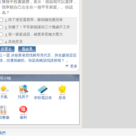
陳致中投書媒體，表示「假如我可以選擇，
我寧願自己出生在一個平常家庭」。你認
為？
得了便宜還賣乖，麻煩錢先匯回來
1.
別傻了！平常家能讓你三十幾歲不工作
2.
第一家庭成員，確實承受極大壓力
3.
其他意見
4.
上一題 冰箱業者想找豬哥亮代言，與名媛孫芸芸
檔，但遭孫婉拒。你認為豬該找誰搭檔？ ...
更多
用小物
天氣
找房子
求助電話表
星座
找餐廳
爆料
我們