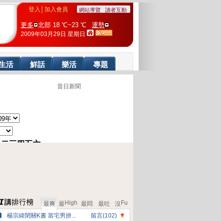
登入
│
加入會員
網站導覽
讀者互動
更多
北部 18 ℃~23 ℃
運勢
2009年03月29日 星期日
生活
鮮話
樂活
專題
High
Fu
最爽
最
最悶
最吐
沒
楊宗緯閉關K書 當宅男拼...
留言(102)